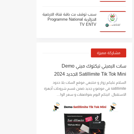
سبب توقف بث باقة قناة الارضية
الجزائرية Programme National
TV ENTV
مشاركة مميزة
سات اليميتي تيكتوك ميني Demo
Satillimite Tik Tok Mini الجديد 2024
السلام عليكم زوار و متتبعي موقع السات بلا حدود
satillimite في موضوع جديد ضمن قسم شروحات أجهزة
الاستقبال اتيتكم اليوم بمواصفات و سعر الوا…