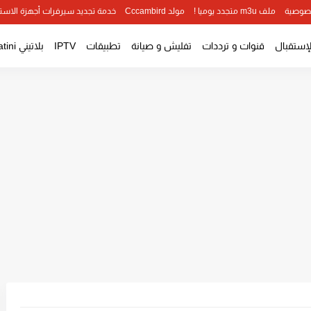
صوصية
ملف m3u متجدد يوميا !
مولد Cccambird
خدمة تجديد سيرفرات أجهزة الاست
لإستقبال
قنوات و ترددات
تفليش و صيانة
تطبيقات
IPTV
بلاتيني Platini