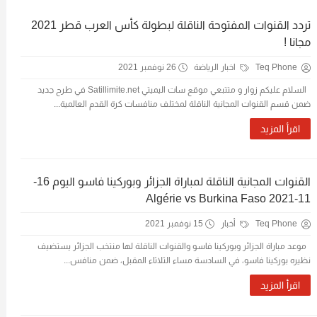
تردد القنوات المفتوحة الناقلة لبطولة كأس العرب قطر 2021
مجانا !
Teq Phone
اخبار الرياضة
26 نوفمبر 2021
السلام عليكم زوار و متتبعي موقع سات اليميتي Satillimite.net في طرح جديد
ضمن قسم القنوات المجانية الناقلة لمختلف منافسات كرة القدم العالمية...
اقرأ المزيد
القنوات المجانية الناقلة لمباراة الجزائر وبوركينا فاسو اليوم 16-
11-2021 Algérie vs Burkina Faso
Teq Phone
أخبار
15 نوفمبر 2021
موعد مباراة الجزائر وبوركينا فاسو والقنوات الناقلة لها منتخب الجزائر يستضيف
نظيره بوركينا فاسو، في السادسة مساء الثلاثاء المقبل، ضمن منافس...
اقرأ المزيد