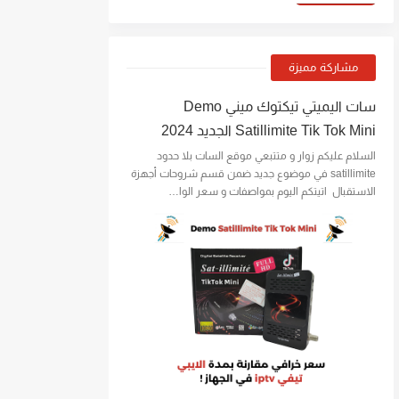
مشاركة مميزة
سات اليميتي تيكتوك ميني Demo
Satillimite Tik Tok Mini الجديد 2024
السلام عليكم زوار و متتبعي موقع السات بلا حدود
satillimite في موضوع جديد ضمن قسم شروحات أجهزة
الاستقبال اتيتكم اليوم بمواصفات و سعر الوا…