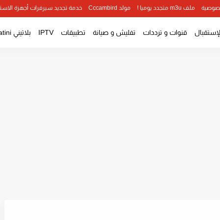
صوصية
ملف m3u متجدد يوميا !
مولد Cccambird
خدمة تجديد سيرفرات أجهزة الاست
لإستقبال
قنوات و ترددات
تفليش و صيانة
تطبيقات
IPTV
بلاتيني Platini