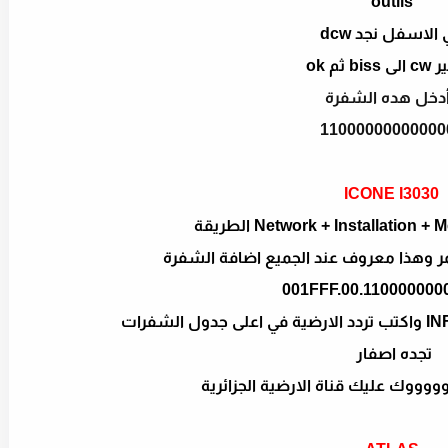
outils
الاسفل نجد dcw
bi ثم ok
أدخل هده الشفرة
11000000000000
ICONE I3030
حمر وهذا معروف عند الجميع اضافة الشفرة
001FFF.00.110000000
تجده اصفار