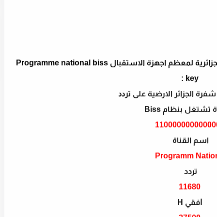
بدون اطالة اليكم طريقة ادخال كود الرضية الجزائرية لمعظم اجهزة الاستقبال Programme national biss
key :
فرة الجزائر الارضية ﻋﻠﻰ ﺗﺮﺩﺩ
ة تشتغل بنظام Biss
11000000000000
اسم القناة
Programm Natio
تردد
11680
ﺍﻓﻘﻲ H