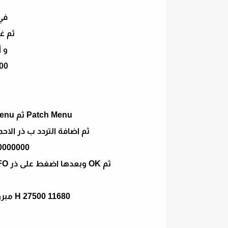
في 
ثم غير cw الى ss
و 
00
Patch Menu ثم Network + Installation + Menu الطريقة
ثم اضافة التردد ب ذر الا
0000000
ثم OK وبعدها اضغط على ذر INFO واكتب تردد الارضية في اعلى جدول الشفرات
11680 27500 H مبروووووك عليك قناة الارضية الجزائرية