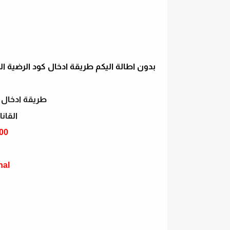
طريقة ادخال ش
القانا
00
nal