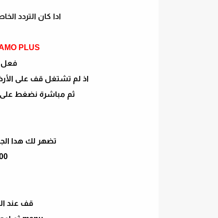
ادا كان التردد الخ
GN-MAMO PLUS و الاجهزة
فعل البات
اذ لم تشتغل قف على الأرضية
ثم مباشرة نضغط على الارقام 000 راح يفتح ل
تضهر لك هدا الج
00
قف عند القناة rogramm