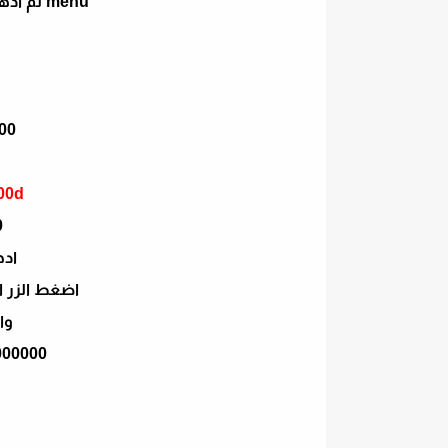
menu ثم ادهب الى جدول ادخال الشفرات
00
00d
0
اده
اضغط الزر 
وا
000000