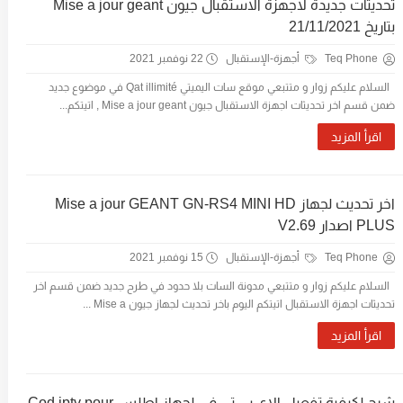
تحديثات جديدة لاجهزة الاستقبال جيون Mise a jour geant
بتاريخ 21/11/2021
Teq Phone
أجهزة-الإستقبال
22 نوفمبر 2021
السلام عليكم زوار و متتبعي موقع سات اليميتي Qat illimité في موضوع جديد
ضمن قسم اخر تحديثات اجهزة الاستقبال جيون Mise a jour geant , اتيتكم...
اقرأ المزيد
اخر تحديث لجهاز Mise a jour GEANT GN-RS4 MINI HD
PLUS اصدار V2.69
Teq Phone
أجهزة-الإستقبال
15 نوفمبر 2021
السلام عليكم زوار و متتبعي مدونة السات بلا حدود في طرح جديد ضمن قسم اخر
تحديثات اجهزة الاستقبال اتيتكم اليوم باخر تحديث لجهاز جيون Mise a ...
اقرأ المزيد
شرح لكيفية تفعيل الاي بي تي في لجهاز اطلس Cod iptv pour