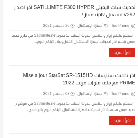
تحديث سات اليميتي SATILLIMITE F300 HYPER اخر اصدار
V292 لتشغيل iptv بامتياز !
Teq Phone
أجهزة-الإستقبال
20 ديسمبر 2021
السلام عليكم زوار و متتبعي مدونة السات بلا حدود Satillimite.net في طرح جديد
ضمن قسم اخر تحديثات اجهزة الاستقبال التلفزيونية , اتيتكم اليوم...
اقرأ المزيد
اخر تحديث ستارسات Mise a jour StarSat SR-1515HD
PRIME مع ملف قنوات مرتب 2022
Teq Phone
أجهزة-الإستقبال
08 ديسمبر 2021
السلام عليكم زوار و متتبعي مدونة السات بلا حدود Satillimite.net في موضوع
جديد ضمن سلسلة اخر تحديثات اجهزة الاستقبال اتيتكم اليوم باخر تحدي...
اقرأ المزيد