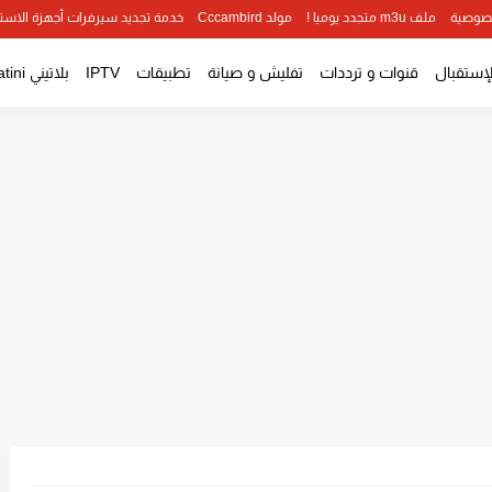
صوصية
ملف m3u متجدد يوميا !
مولد Cccambird
خدمة تجديد سيرفرات أجهزة الاست
لإستقبال
قنوات و ترددات
تفليش و صيانة
تطبيقات
IPTV
بلاتيني Platini