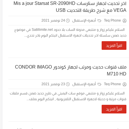
اخر تحديث لجهاز ستارسات Mis a jour Starsat SR-2090HD
VEGA مع شرح طريقة التحديث USB
Teq Phone
أجهزة-الإستقبال
24 نوفمبر 2021
السلام عليكم زوار و متتبعي مدونة السات بلا حدود Satillimite.net في موضوع
جديد ضمن سلسلة اخر تحديثات اجهزة الاستقبال اتيتكم اليوم باخر تحدي...
اقرأ المزيد
ملف قنوات حديث ومرتب لجهاز كوندور CONDOR IMAGO
M710 HD
Teq Phone
أجهزة-الإستقبال
23 نوفمبر 2021
السلام عليكم زوار و متتبعي موقع سات اليميتي في طرح جديد ضمن قسم ملفات
قنوات مرتبة و حديثة لاجهزة الاستقبال التلفزيونية , اتيتكم اليوم بملف...
اقرأ المزيد