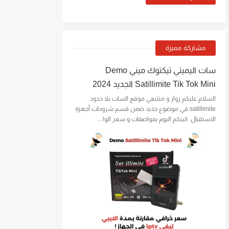
مشاركة مميزة
سات اليميتي تيكتوك ميني Demo
Satillimite Tik Tok Mini الجديد 2024
السلام عليكم زوار و متتبعي موقع السات بلا حدود
satillimite في موضوع جديد ضمن قسم شروحات أجهزة
الاستقبال اتيتكم اليوم بمواصفات و سعر الوا…