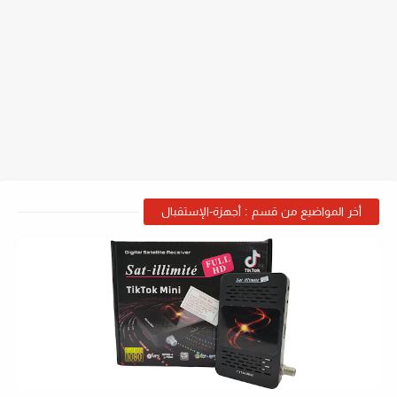
أخر المواضيع من قسم : أجهزة-الإستقبال