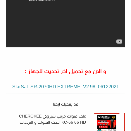
و الان مع تحميل اخر تحديث للجهاز :
StarSat_SR-2070HD EXTREME_V2.98_06122021
قد يعجبك ايضا
ملف قنوات مرتب شيروكي CHEROKEE
KC-66 66 HD احدث القنوات و الترددات
2022