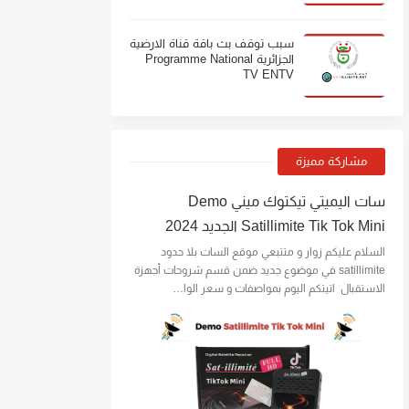
سبب توقف بث باقة قناة الارضية
الجزائرية Programme National
TV ENTV
مشاركة مميزة
سات اليميتي تيكتوك ميني Demo
Satillimite Tik Tok Mini الجديد 2024
السلام عليكم زوار و متتبعي موقع السات بلا حدود
satillimite في موضوع جديد ضمن قسم شروحات أجهزة
الاستقبال اتيتكم اليوم بمواصفات و سعر الوا…