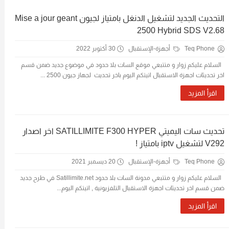
التحديث الجديد لتشغيل الدنغل بامتياز لجيون Mise a jour geant
2500 Hybrid SDS V2.68
Teq Phone
أجهزة-الإستقبال
30 أكتوبر 2022
السلام عليكم زوار و متتبعي موقع السات بلا حدود في موضوع جديد ضمن قسم
اخر تحديثات اجهزة الاستقبال اتيتكم اليوم باخر تحديث لجهاز جيون 2500 ...
اقرأ المزيد
تحديث سات اليميتي SATILLIMITE F300 HYPER اخر اصدار
V292 لتشغيل iptv بامتياز !
Teq Phone
أجهزة-الإستقبال
20 ديسمبر 2021
السلام عليكم زوار و متتبعي مدونة السات بلا حدود Satillimite.net في طرح جديد
ضمن قسم اخر تحديثات اجهزة الاستقبال التلفزيونية , اتيتكم اليوم...
اقرأ المزيد