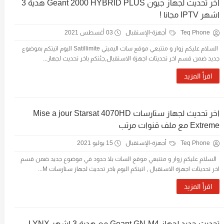
اخر تحديث لجهاز جيون Geant 2000 HYBRID PLUS هدية 3
اشهر IPTV مجانا !
Teq Phone
أجهزة-الإستقبال
03 أغسطس 2021
السلام عليكم زوار و متتبعي موقع سات اليميتي Satillimite اليوم اتيتكم بموضوع
جديد ضمن قسم اخر تحديثات اجهزة الاستقبال,جئتكم باخر تحديث لجهاز...
اقرأ المزيد
اخر تحديث لجهاز ستارسات Mise a jour Starsat 4070HD
Extreme مع ملف قنوات مرتب
Teq Phone
أجهزة-الإستقبال
15 يوليو 2021
السلام عليكم زوار و متتبعي موقع السات بلا حدود في موضوع جديد ضمن قسم
اخر تحديثات اجهزة الاستقبال , اتيتكم اليوم باخر تحديث لجهاز ستارسات M...
اقرأ المزيد
تحديث جديد لجهاز Geant GN-M4 مع هدية 3 اشهر LYNX