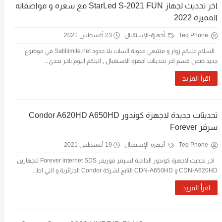
اخر تحديث لجهاز StarLed S-2021 FUN مع سعره و مواصفاته
المميزة 2022
Teq Phone
أجهزة-الإستقبال
23 أغسطس 2021
السلام عليكم زوار و متتبعي مدونة السات بلا حدود Satillimite.net في موضوع
جديد ضمن قسم اخر تحديثات اجهزة الاستقبال , اتيتكم اليوم باخر تحدي...
اقرأ المزيد
تحديثات جديدة لاجهزة كوندور Condor A620HD A650HD
سرفر Forever
Teq Phone
أجهزة-الإستقبال
19 أغسطس 2021
اخر تحديث لاجهزة كوندور الحاملة لسرفر فوريفر Forever internet SDS للجهازين
CDN-A620HD و CDN-A650HD التابع لشركة Condor الجزائرية و التي اط...
اقرأ المزيد