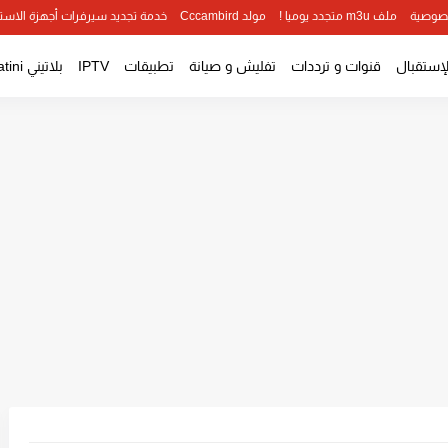
صوصية
ملف m3u متجدد يوميا !
مولد Cccambird
خدمة تجديد سيرفرات أجهزة الاست
لإستقبال
قنوات و ترددات
تفليش و صيانة
تطبيقات
IPTV
بلاتيني Platini