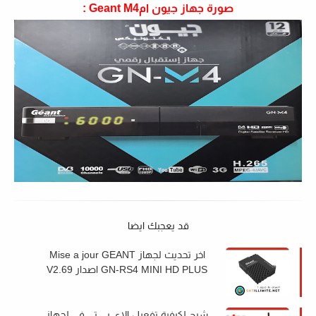
صورة جهاز جيون امGeant M4 :
قد يعجبك ايضا
اخر تحديث لجهاز Mise a jour GEANT
GN-RS4 MINI HD PLUS اصدار V2.69
شرح لكيفية تفعيل الاي بي تي في لجهاز