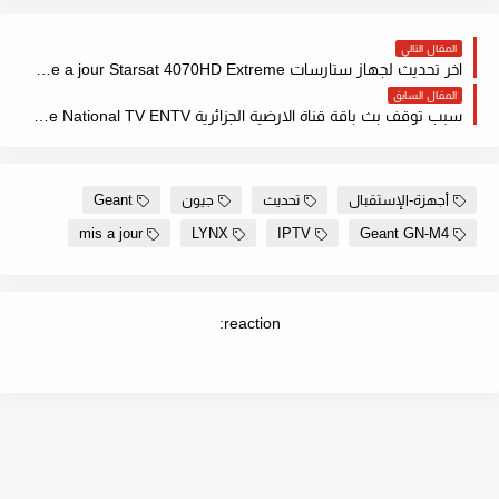
المقال التالي
اخر تحديث لجهاز ستارسات Mise a jour Starsat 4070HD Extreme مع ملف قنوات مرتب
المقال السابق
سبب توقف بث باقة قناة الارضية الجزائرية Programme National TV ENTV
أجهزة-الإستقبال
تحديث
جيون
Geant
mis a jour
LYNX
IPTV
Geant GN-M4
reaction: