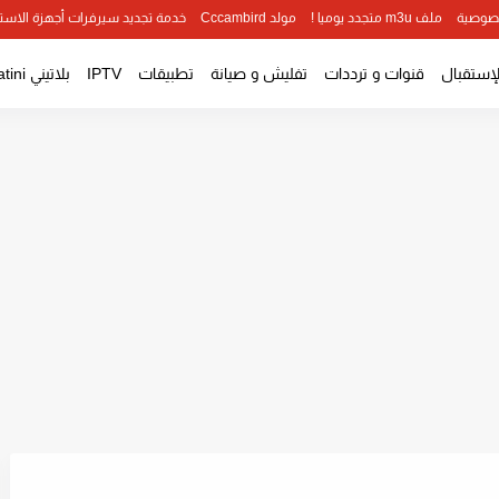
صوصية
ملف m3u متجدد يوميا !
مولد Cccambird
خدمة تجديد سيرفرات أجهزة الاست
لإستقبال
قنوات و ترددات
تفليش و صيانة
تطبيقات
IPTV
بلاتيني Platini