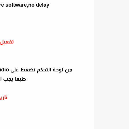
e software,no delay
تفعيل السر
من لوحة التحكم نضغط على Audio ثم 000 ثلاثة اصفار يتم تفعيل الباتس تلقائيا
طبعا يجب ان
تاري