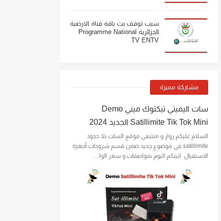
سبب توقف بث باقة قناة الارضية
الجزائرية Programme National
TV ENTV
مشاركة مميزة
سات اليميتي تيكتوك ميني Demo
Satillimite Tik Tok Mini الجديد 2024
السلام عليكم زوار و متتبعي موقع السات بلا حدود
satillimite في موضوع جديد ضمن قسم شروحات أجهزة
الاستقبال اتيتكم اليوم بمواصفات و سعر الوا…