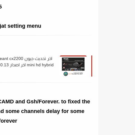
5
)at setting menu
اخر تحديث جيون nt cx2200
mini hd hybrid اخر ا
لسنة 2022
MD and Gsh/Forever. to fixed the
and some channels delay for some
orever