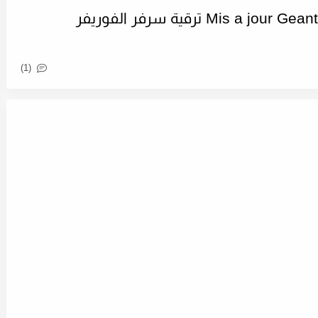
اخر تحديث لجهاز جيون ام Mis a jour Geant GN-M4 ترقية سرفر الفوريفر
(1)