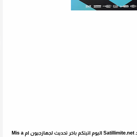
السلام عليكم متتبعي و زوار السات بلا حدود Satillimite.net اليوم اتيتكم باخر تحديث لجهازجيون ام Mis a