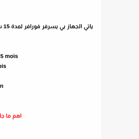
يات
15 mois
ois
on
اهم ما جا