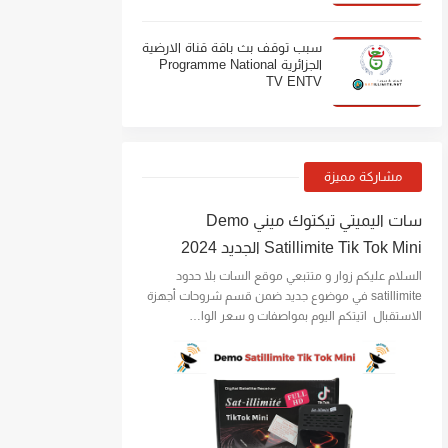
سبب توقف بث باقة قناة الارضية
الجزائرية Programme National
TV ENTV
مشاركة مميزة
سات اليميتي تيكتوك ميني Demo
Satillimite Tik Tok Mini الجديد 2024
السلام عليكم زوار و متتبعي موقع السات بلا حدود
satillimite في موضوع جديد ضمن قسم شروحات أجهزة
الاستقبال اتيتكم اليوم بمواصفات و سعر الوا…