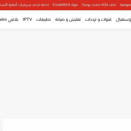
صوصية
ملف m3u متجدد يوميا !
مولد Cccambird
خدمة تجديد سيرفرات أجهزة الاست
لإستقبال
قنوات و ترددات
تفليش و صيانة
تطبيقات
IPTV
بلاتيني Platini