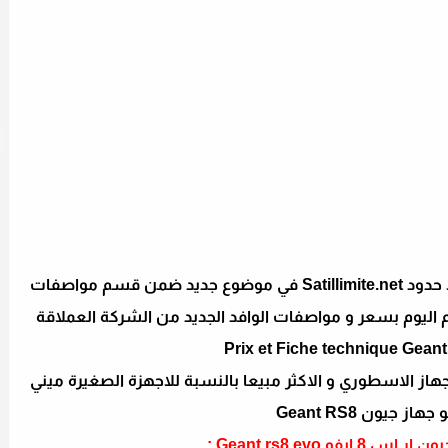
السلام عليكم زوار و متتبعي موقع السات بلا حدود Satillimite.net في موضوع جديد ضمن قسم مواصفات
كم اليوم بسعر و مواصفات الوافد الجديد من الشركة العملاقة
Geant rs8 ev اخر اصدار للجهاز الاسطوري و الاكثر مبيعا بالنسبة للاجهزة الصغيرة ميني
يفو Geant rs8 evo :