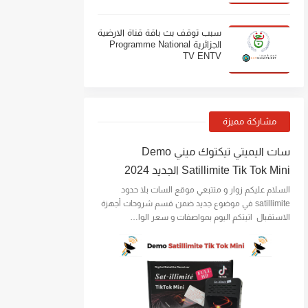
سبب توقف بث باقة قناة الارضية
الجزائرية Programme National
TV ENTV
مشاركة مميزة
سات اليميتي تيكتوك ميني Demo
Satillimite Tik Tok Mini الجديد 2024
السلام عليكم زوار و متتبعي موقع السات بلا حدود
satillimite في موضوع جديد ضمن قسم شروحات أجهزة
الاستقبال اتيتكم اليوم بمواصفات و سعر الوا…