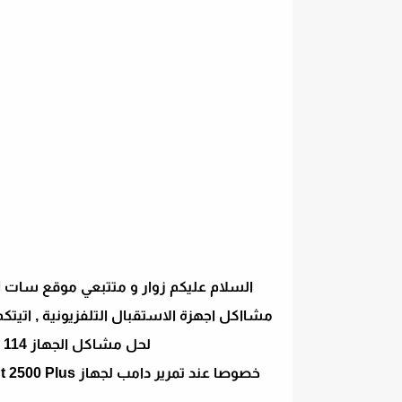
لحل مشاكل الجهاز ON Boot Error 114 الشائعة في اجهزة جيون