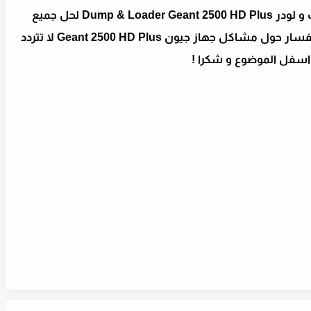
الى هنا نكون قد انهينا موضوعنا حول دامب و لودر Dump & Loader Geant 2500 HD Plus لحل جميع
مشاكل الجهاز ON Boot Error 114 , اي استفسار حول مشاكل جهاز جيون Geant 2500 HD Plus لا تتردد
 اسفل الموضوع و شكرا !