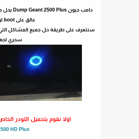
دامب جيون
عالق على boot او on في الواجهة او اللمبة الحمراء
سحري لجهاز جيون s
اولا نقوم بتحميل اللودر الخاص بجهاز جيون Plus
2500 HD Plus