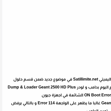
السلام عليكم زوار و متتبعي موقع سات اليميتي Satillimite.net في موضوع جديد ضمن قسم حلول
مشااكل اجهزة الاستقبال التلفزيونية , اتيتكم اليوم بدامب و لودر Dump & Loader Geant 2500 HD Plus
خصوصا عند تمرير دامب لجهاز Geant 2500 Plus غالبا ما يظهر على الواجهة Error 114 و بالتالي يرفض
تمرير الدامب