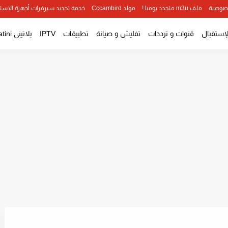
صوصية
ملف m3u متجدد يوميا !
مولد Cccambird
خدمة تجديد سيرفرات أجهزة الاست
لإستقبال
قنوات و ترددات
تفليش و صيانة
تطبيقات
IPTV
بلاتيني Platini