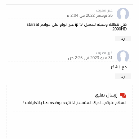
غير معرف
26 نوفمبر 2022 في 2:04 م
هل هنالك وسيلة لتحميل ip tv غير ابولو على خوادم starsat
2090HD
رد
غير معرف
31 مايو 2023 في 2:25 ص
مع الشكر
رد
إرسال تعليق
السلام عليكم...لديك استفسار لا تتردد بوضعه هنا بالتعليقات !