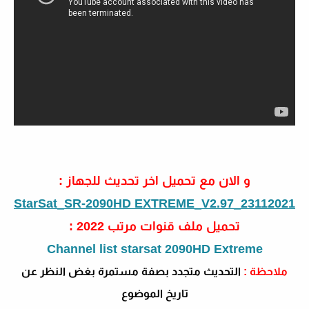
و الان مع تحميل اخر تحديث للجهاز :
StarSat_SR-2090HD EXTREME_V2.97_23112021
تحميل ملف قنوات مرتب 2022 :
Channel list starsat 2090HD Extreme
ملاحظة :
التحديث متجدد بصفة مستمرة بغض النظر عن
تاريخ الموضوع