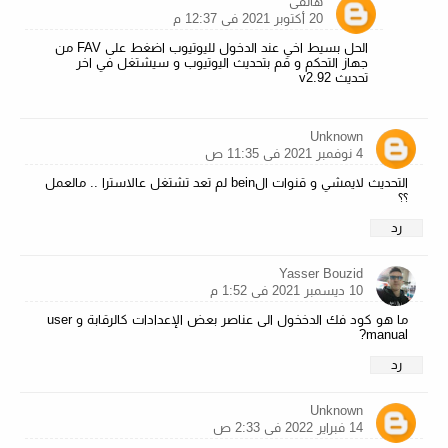
هاتفي
20 أكتوبر 2021 في 12:37 م
الحل بسيط اخي عند الدخول لليوتيوب اضغط على FAV من
جهاز التحكم و قم بتحديث اليوتيوب و سيشتغل في اخر
تحديث v2.92
Unknown
4 نوفمبر 2021 في 11:35 ص
التحديث لايمشي و قنوات الbein لم تعد تشتغل عالاسترا .. مالعمل
؟؟
رد
Yasser Bouzid
10 ديسمبر 2021 في 1:52 م
ما هو كود فك الدخخول الى عناصر بعض الإعدادات كالرقابة و user
manual?
رد
Unknown
14 فبراير 2022 في 2:33 ص