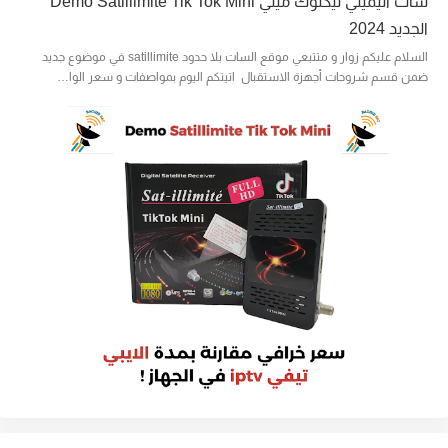
سات اليميتي تيكتوك ميني Demo Satillimite Tik Tok Mini
الجديد 2024
السلام عليكم زوار و متتبعي موقع السات بلا حدود satillimite في موضوع جديد
ضمن قسم شروحات أجهزة الاستقبال اتيتكم اليوم بمواصفات و سعر الوا…