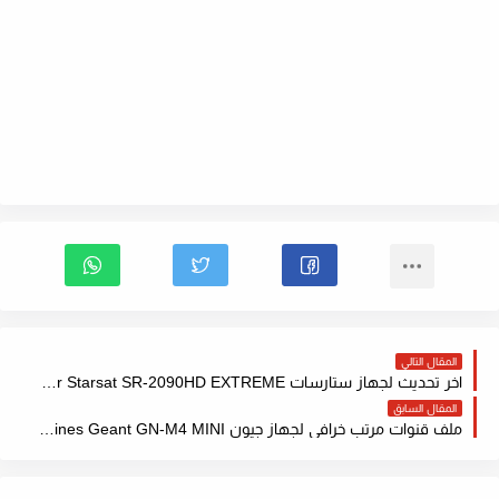
المقال التالي
اخر تحديث لجهاز ستارسات Mis a jour Starsat SR-2090HD EXTREME مع شرح طريقة التحديث USB
المقال السابق
ملف قنوات مرتب خرافي لجهاز جيون Liste des chaines Geant GN-M4 MINI باحدث الترددات 2021