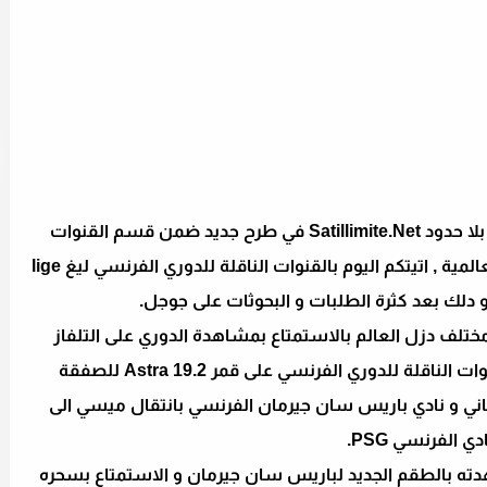
السلام عليكم زوار و متتبعي موقع السات بلا حدود Satillimite.Net في طرح جديد ضمن قسم القنوات
الناقلة لاهم مباريات كرة القدم و الدوريات العالمية , اتيتكم اليوم بالقنوات الناقلة للدوري الفرنسي ليغ lige
تلف دزل العالم بالاستمتاع بمشاهدة الدوري على التلفاز
بجودة عالية , و تعود كثرة الطلب على القنوات الناقلة للدوري الفرنسي على قمر Astra 19.2 للصفقة
سباني و نادي باريس سان جيرمان الفرنسي بانتقال ميسي الى
ادي الفرنسي PSG.
بالطقم الجديد لباريس سان جيرمان و الاستمتاع بسحره