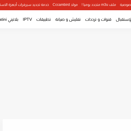
صوصية
ملف m3u متجدد يوميا !
مولد Cccambird
خدمة تجديد سيرفرات أجهزة الاست
لإستقبال
قنوات و ترددات
تفليش و صيانة
تطبيقات
IPTV
بلاتيني Platini