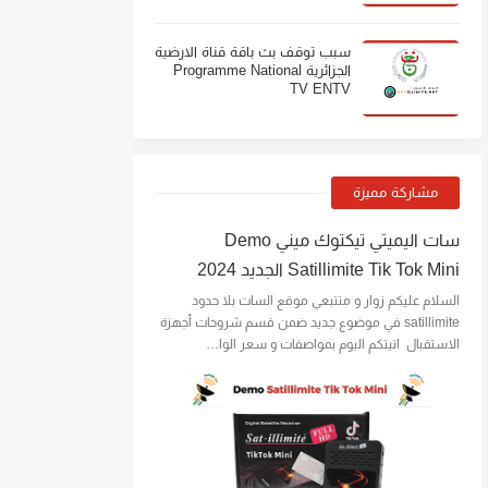
سبب توقف بث باقة قناة الارضية
الجزائرية Programme National
TV ENTV
مشاركة مميزة
سات اليميتي تيكتوك ميني Demo
Satillimite Tik Tok Mini الجديد 2024
السلام عليكم زوار و متتبعي موقع السات بلا حدود
satillimite في موضوع جديد ضمن قسم شروحات أجهزة
الاستقبال اتيتكم اليوم بمواصفات و سعر الوا…