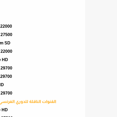
 22000
 27500
im SD
 22000
e HD
 29700
 29700
HD
 29700
القنوات الناقلة للدوري الفرنسي موسم 2021 على القمر هوتبيرد
e HD