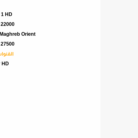
Sport 1 HD ب
 22000
TV5 Monde Maghreb Orient
 27500
القنوا
y HD