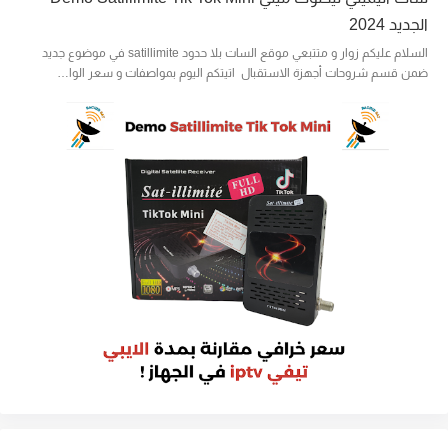
الجديد 2024
السلام عليكم زوار و متتبعي موقع السات بلا حدود satillimite في موضوع جديد
ضمن قسم شروحات أجهزة الاستقبال اتيتكم اليوم بمواصفات و سعر الوا…