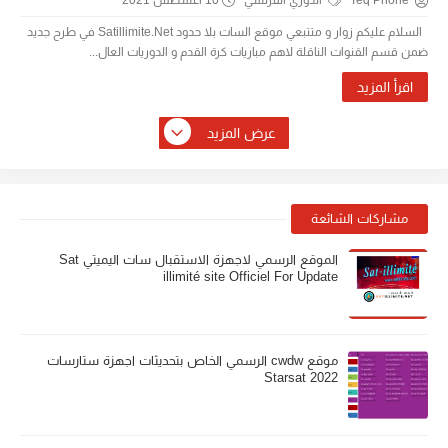
Teq Phone
الدوري الفرنسي
10 أغسطس 2021
السلام عليكم زوار و متتبعي موقع السات بلا حدود Satillimite.Net في طرح جديد
ضمن قسم القنوات الناقلة لاهم مباريات كرة القدم و الدوريات العال...
اقرأ المزيد
عرض المزيد
مشاركات الشائعة
الموقع الرسمي لاجهزة الاستقبال سات اليميتي Sat
illimité site Officiel For Update
موقع cwdw الرسمي الخاص بتحديثات اجهزة ستارسات
Starsat 2022