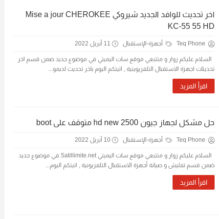
اخر تحديث للوافد الجديد شيروكي Mise a jour CHEROKEE
KC-55 55 HD
Teq Phone
أجهزة-الإستقبال
11 أبريل 2022
السلام عليكم زوار و متتبعي موقع سات اليميتي في موضوع جديد ضمن قسم اخر
تحديثات اجهزة الاستقبال التلفزيوينية , اتيتكم اليوم باخر تحديث لديمو...
اقرأ المزيد
حل مشكل لجهاز جيون 2500 hd new متوقف على boot
Teq Phone
أجهزة-الإستقبال
10 أبريل 2022
السلام عليكم زوار و متتبعي موقع سات اليميتي Satillimite.net في موضوع جديد
ضمن قسم تفليش و صيانة أجهزة الاستقبال التلفزيونية , اتيتكم اليوم...
اقرأ المزيد