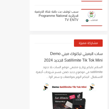
سبب توقف بث باقة قناة الارضية
الجزائرية Programme National
TV ENTV
مشاركة مميزة
سات اليميتي تيكتوك ميني Demo
Satillimite Tik Tok Mini الجديد 2024
السلام عليكم زوار و متتبعي موقع السات بلا حدود
satillimite في موضوع جديد ضمن قسم شروحات أجهزة
الاستقبال اتيتكم اليوم بمواصفات و سعر الوا…