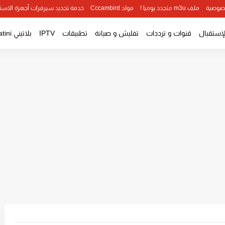
صوصية
ملف m3u متجدد يوميا !
مولد Cccambird
خدمة تجديد سيرفرات أجهزة الاست
لإستقبال
قنوات و ترددات
تفليش و صيانة
تطبيقات
IPTV
بلاتيني Platini