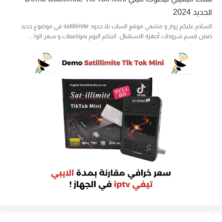
الجديد 2024
السلام عليكم زوار و متتبعي موقع السات بلا حدود satillimite في موضوع جديد
ضمن قسم شروحات أجهزة الاستقبال اتيتكم اليوم بمواصفات و سعر الوا…