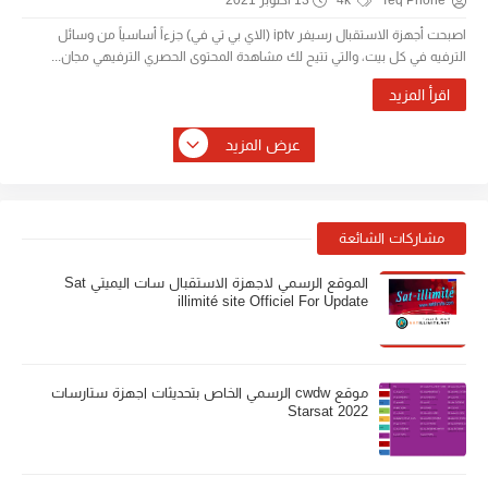
Teq Phone
4k
13 أكتوبر 2021
اصبحت أجهزة الاستقبال رسيفر iptv (الاي بي تي في) جزءاً أساسياً من وسائل
الترفيه في كل بيت، والتي تتيح لك مشاهدة المحتوى الحصري الترفيهي مجان...
اقرأ المزيد
عرض المزيد
مشاركات الشائعة
الموقع الرسمي لاجهزة الاستقبال سات اليميتي Sat
illimité site Officiel For Update
موقع cwdw الرسمي الخاص بتحديثات اجهزة ستارسات
Starsat 2022