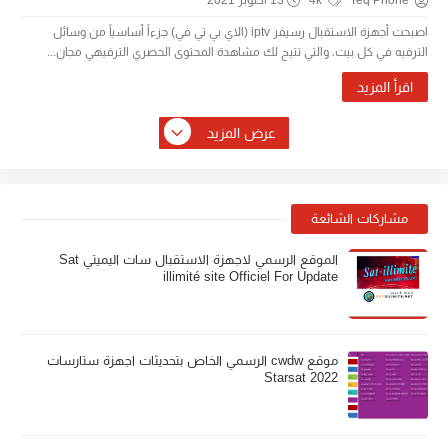
Teq Phone
4k
13 أكتوبر 2021
اصبحت أجهزة الاستقبال رسيفر iptv (الاي بي تي في) جزءاً أساسياً من وسائل
الترفيه في كل بيت، والتي تتيح لك مشاهدة المحتوى الحصري الترفيهي مجان...
اقرأ المزيد
عرض المزيد
مشاركات الشائعة
الموقع الرسمي لاجهزة الاستقبال سات اليميتي Sat
illimité site Officiel For Update
موقع cwdw الرسمي الخاص بتحديثات اجهزة ستارسات
Starsat 2022