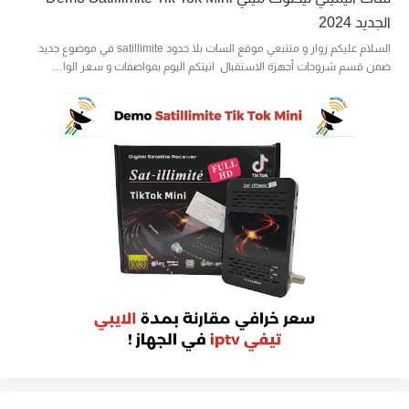
الجديد 2024
السلام عليكم زوار و متتبعي موقع السات بلا حدود satillimite في موضوع جديد
ضمن قسم شروحات أجهزة الاستقبال اتيتكم اليوم بمواصفات و سعر الوا…