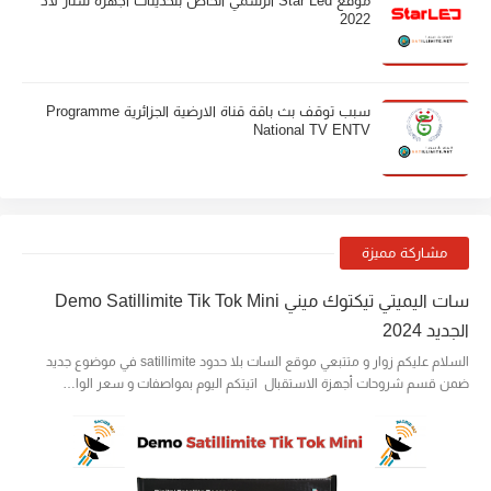
موقع Star Led الرسمي الخاص بتحديثات أجهزة ستار لاد
2022
سبب توقف بث باقة قناة الارضية الجزائرية Programme
National TV ENTV
مشاركة مميزة
سات اليميتي تيكتوك ميني Demo Satillimite Tik Tok Mini
الجديد 2024
السلام عليكم زوار و متتبعي موقع السات بلا حدود satillimite في موضوع جديد
ضمن قسم شروحات أجهزة الاستقبال اتيتكم اليوم بمواصفات و سعر الوا…