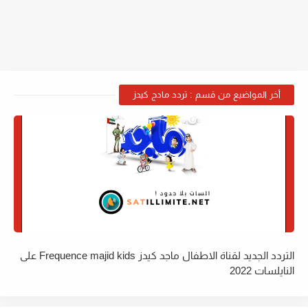
أخر المواضيع من قسم : تردد مادج كيدز
التردد الجديد لقناة الاطفال ماجد كيدز Frequence majid kids على
النايلسات 2022