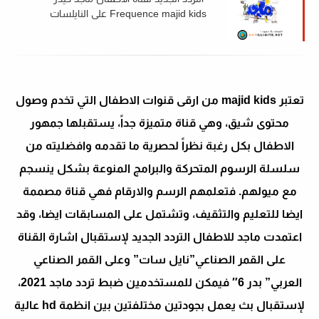
Frequence majid kids على النايلسات
2022
تعتبر majid kids من ارقى قنوات الاطفال التي تخدم وصول
محتوى شيق، وهي قناة متميزة جداً، يستقبلها جمهور
الاطفال بكل رغبة نظراً لحصرية ما تقدمه وافضليته من
سلسلة الرسوم المتحركة والبرامج المنوعة بشكل ينسجم
مع ميولهم. فتعلمهم الرسم والارقام فهي قناة مصممة
ايضا للتعليم والتثقيف، وتشتمل على المسابقات ايضا، وقد
اعتمدت ماجد للاطفال التردد الجديد لإستقبال اشارة القناة
على القمر الصناعي”نايل سات” وعلى القمر الصناعي
العربي” بدر 6″ فيمكن للمستخدمين ضبط تردد ماجد 2021،
لإستقبال بث يعمل بجودتين مختلفتين بين انظمة hd عالية