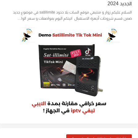
الجديد 2024
السلام عليكم زوار و متتبعي موقع السات بلا حدود satillimite في موضوع جديد
ضمن قسم شروحات أجهزة الاستقبال اتيتكم اليوم بمواصفات و سعر الوا…