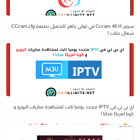
سرفر Cccam 48 H في ثواني جاهز للتحميل بصيغة CCcam.cfg
شغال بثبات !
اي بي تي في IPTV متجدد يوميا ثابت لمشاهدة مباريات اليورو و
كوبا امريكا مجانا !