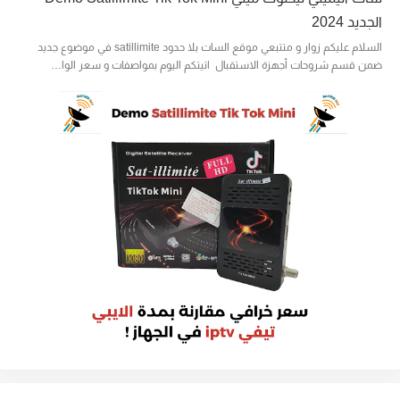
الجديد 2024
السلام عليكم زوار و متتبعي موقع السات بلا حدود satillimite في موضوع جديد
ضمن قسم شروحات أجهزة الاستقبال اتيتكم اليوم بمواصفات و سعر الوا…