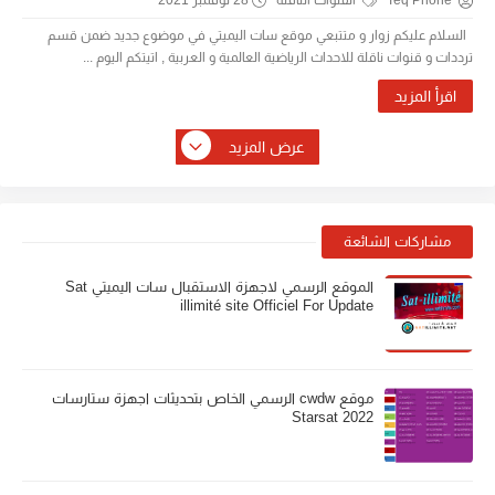
Teq Phone
القنوات الناقلة
28 نوفمبر 2021
السلام عليكم زوار و متتبعي موقع سات اليميتي في موضوع جديد ضمن قسم
ترددات و قنوات ناقلة للاحداث الرياضية العالمية و العربية , اتيتكم اليوم ...
اقرأ المزيد
عرض المزيد
مشاركات الشائعة
الموقع الرسمي لاجهزة الاستقبال سات اليميتي Sat
illimité site Officiel For Update
موقع cwdw الرسمي الخاص بتحديثات اجهزة ستارسات
Starsat 2022