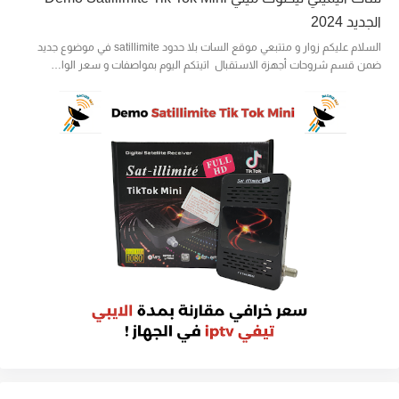
الجديد 2024
السلام عليكم زوار و متتبعي موقع السات بلا حدود satillimite في موضوع جديد
ضمن قسم شروحات أجهزة الاستقبال اتيتكم اليوم بمواصفات و سعر الوا…