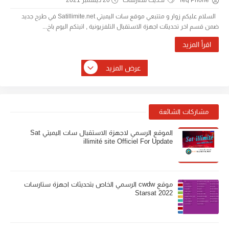
Teq Phone
تحديث ستارسات
20 ديسمبر 2021
السلام عليكم زوار و متتبعي موقع سات اليميتي Satillimite.net في طرح جديد
ضمن قسم اخر تحديثات اجهزة الاستقبال التلفزيونية , اتيتكم اليوم باخ...
اقرأ المزيد
عرض المزيد
مشاركات الشائعة
الموقع الرسمي لاجهزة الاستقبال سات اليميتي Sat
illimité site Officiel For Update
موقع cwdw الرسمي الخاص بتحديثات اجهزة ستارسات
Starsat 2022