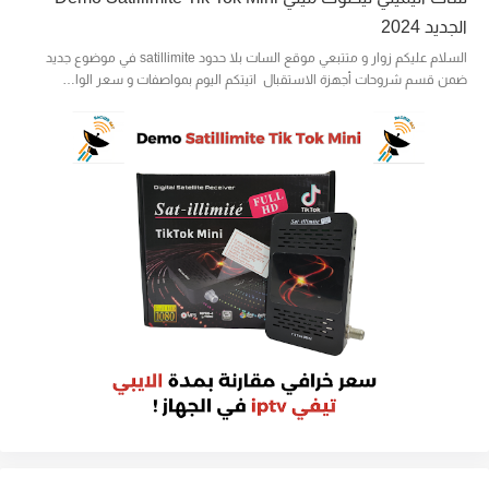
الجديد 2024
السلام عليكم زوار و متتبعي موقع السات بلا حدود satillimite في موضوع جديد
ضمن قسم شروحات أجهزة الاستقبال اتيتكم اليوم بمواصفات و سعر الوا…