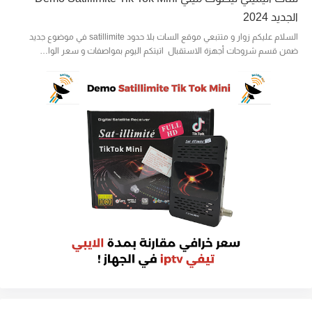
الجديد 2024
السلام عليكم زوار و متتبعي موقع السات بلا حدود satillimite في موضوع جديد
ضمن قسم شروحات أجهزة الاستقبال اتيتكم اليوم بمواصفات و سعر الوا…