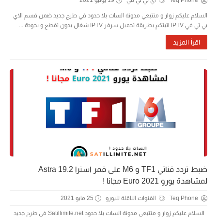
Teq Phone
اي بي تي في
19 يونيو 2021
السلام عليكم زوار و متتبعي مدونة السات بلا حدود في طرح جديد ضمن قسم الاي
بي تي في IPTV اتيتكم بطريقة تحميل سرفر IPTV شغال بدون تقطع و بجودة ...
اقرأ المزيد
ضبط تردد قناتي TF1 و M6 على قمر استرا Astra 19.2
لمشاهدة يورو Euro 2021 مجانا !
Teq Phone
القنوات الناقلة لليورو
25 مايو 2021
السلام عليكم زوار و متتبعي مدونة السات بلا حدود Satillimite.net في طرح جديد