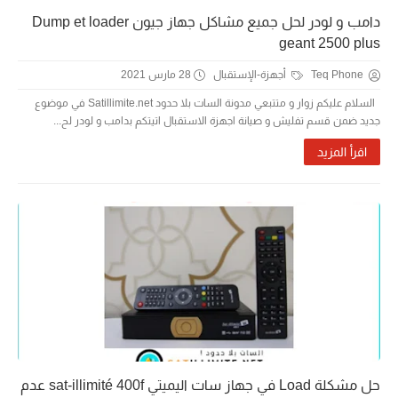
دامب و لودر لحل جميع مشاكل جهاز جيون Dump et loader
geant 2500 plus
Teq Phone
أجهزة-الإستقبال
28 مارس 2021
السلام عليكم زوار و متتبعي مدونة السات بلا حدود Satillimite.net في موضوع
جديد ضمن قسم تفليش و صيانة اجهزة الاستقبال اتيتكم بدامب و لودر لح...
اقرأ المزيد
حل مشكلة Load في جهاز سات اليميتي sat-illimité 400f عدم