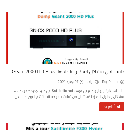
دامب لحل مشاكل Boot و On لجهاز Geant 2000 HD Plus
Teq Phone
برامج
07 يونيو 2021
السلام عليكم زوار و متتبعي موقع Satillimite.net في طرح جديد ضمن قسم
مشاكل و حلول اجهزة الاستقبال من تفليشات و صيانة , اتيتكم اليوم بدامب ل...
اقرأ المزيد