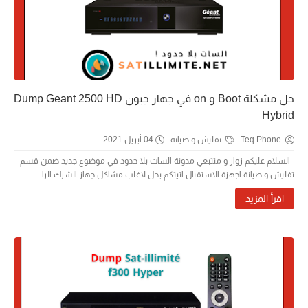
حل مشكلة Boot و on في جهاز جيون Dump Geant 2500 HD
Hybrid
Teq Phone
تفليش و صيانة
04 أبريل 2021
السلام عليكم زوار و متتبعي مدونة السات بلا حدود في موضوع جديد ضمن قسم
تفليش و صيانة اجهزة الاستقبال اتيتكم بحل لاغلب مشاكل جهاز الشرك الرا...
اقرأ المزيد