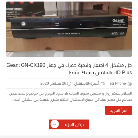
حل مشكل 4 اصفار ولامبة حمراء في جهاز Geant GN-CX190
HD Plus بالفلاش ديسك فقط
Teq Phone
أجهزة-الإستقبال
26 سبتمبر 2020
السلام عليكم زوار و متتبعي مدونة السات بلا حدود اليوم و في موضوع جديد يخص
صيانةو حل جميع مشاكل اجهزةالاستقبال اتيتكم بشرح لكيفية حل مشكل الب...
اقرأ المزيد
عرض المزيد