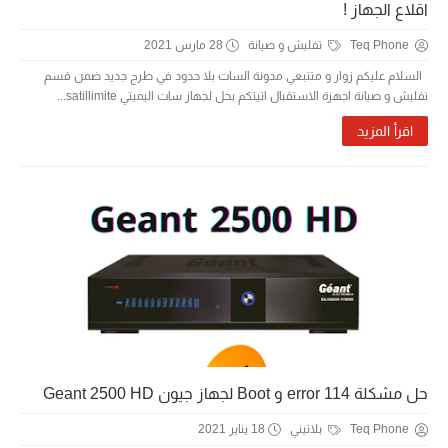
اقلاع الجهاز !
Teq Phone
تفليش و صيانة
28 مارس 2021
السلام عليكم زوار و متتبعي مدونة السات بلا حدود في طرح جديد ضمن قسم
تفليش و صيانة اجهزة الاستقبال اتيتكم بحل لجهاز سات اليميتي satillimite...
اقرأ المزيد
حل مشكلة error 114 و Boot لجهاز جيون Geant 2500 HD
Teq Phone
بلاتيني
18 يناير 2021