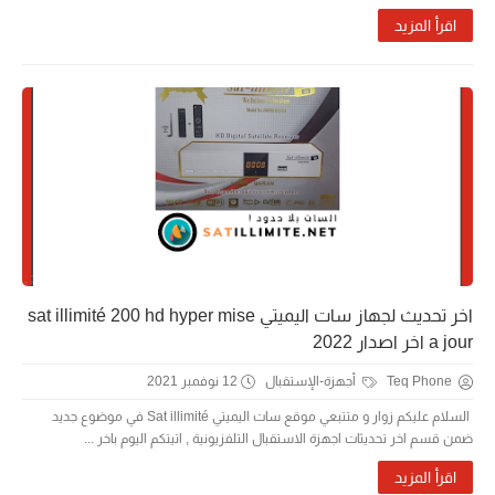
اقرأ المزيد
اخر تحديث لجهاز سات اليميتي sat illimité 200 hd hyper mise
a jour اخر اصدار 2022
Teq Phone
أجهزة-الإستقبال
12 نوفمبر 2021
السلام عليكم زوار و متتبعي موقع سات اليميتي Sat illimité في موضوع جديد
ضمن قسم اخر تحديثات اجهزة الاستقبال التلفزيونية , اتيتكم اليوم باخر ...
اقرأ المزيد