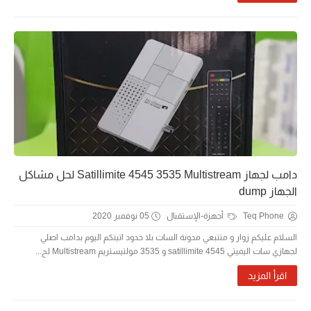
دامب لجهاز Satillimite 4545 3535 Multistream لحل مشاكل
الجهاز dump
Teq Phone
أجهزة-الإستقبال
05 نوفمبر 2020
السلام عليكم زوار و متتبعي مدونة السات بلا حدود اتيتكم اليوم بدامب اصلي
لجهازي سات اليميتي satillimite 4545 و 3535 مولتيستريم Multistream لح...
اقرأ المزيد