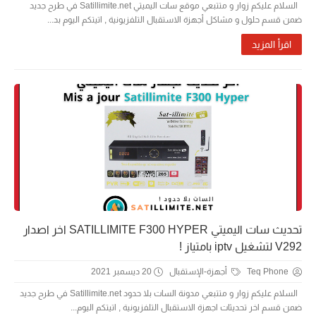
السلام عليكم زوار و متتبعي موقع سات اليميتي Satillimite.net في طرح جديد
ضمن قسم حلول و مشاكل أجهزة الاستقبال التلفزيونية , اتيتكم اليوم بد...
اقرأ المزيد
تحديث سات اليميتي SATILLIMITE F300 HYPER اخر اصدار
V292 لتشغيل iptv بامتياز !
Teq Phone
أجهزة-الإستقبال
20 ديسمبر 2021
السلام عليكم زوار و متتبعي مدونة السات بلا حدود Satillimite.net في طرح جديد
ضمن قسم اخر تحديثات اجهزة الاستقبال التلفزيونية , اتيتكم اليوم...