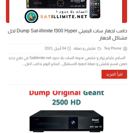
دامب لجهاز سات اليميتي Dump Sat-illimite f300 Hyper لحل
مشاكل الجهاز
Teq Phone
تفليش و صيانة
04 أبريل 2021
السلام عليكم زوار و متتبعي مدونة السات بلا حدود Satillimite.net في طرح جديد
ضمن قسم تفليش و صيانة اجهزة الاستقبال , اتيتكم اليوم بدامب اصل...
اقرأ المزيد