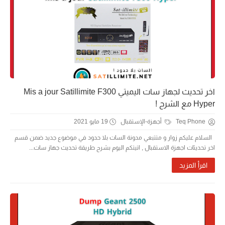
اخر تحديث لجهاز سات اليميتي Mis a jour Satillimite F300
Hyper مع الشرح !
Teq Phone
أجهزة-الإستقبال
19 مايو 2021
السلام عليكم زوار و متتبعي مدونة السات بلا حدود في موضوع جديد ضمن قسم
اخر تحديثات اجهزة الاستقبال , اتيتكم اليوم بشرح طريقة تحديث جهاز سات...
اقرأ المزيد