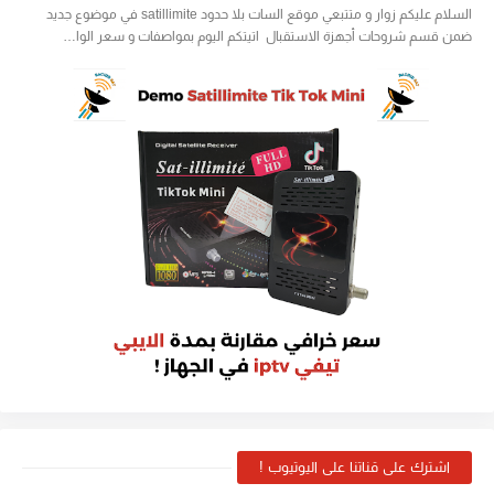
السلام عليكم زوار و متتبعي موقع السات بلا حدود satillimite في موضوع جديد
ضمن قسم شروحات أجهزة الاستقبال اتيتكم اليوم بمواصفات و سعر الوا…
اشترك على قناتنا على اليوتيوب !