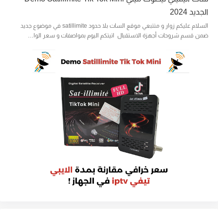
الجديد 2024
السلام عليكم زوار و متتبعي موقع السات بلا حدود satillimite في موضوع جديد
ضمن قسم شروحات أجهزة الاستقبال اتيتكم اليوم بمواصفات و سعر الوا…