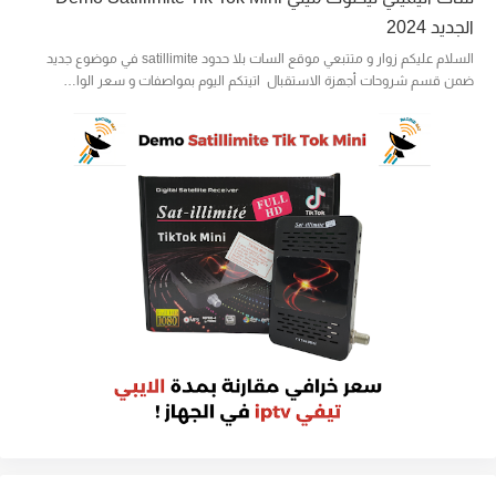
الجديد 2024
السلام عليكم زوار و متتبعي موقع السات بلا حدود satillimite في موضوع جديد
ضمن قسم شروحات أجهزة الاستقبال اتيتكم اليوم بمواصفات و سعر الوا…