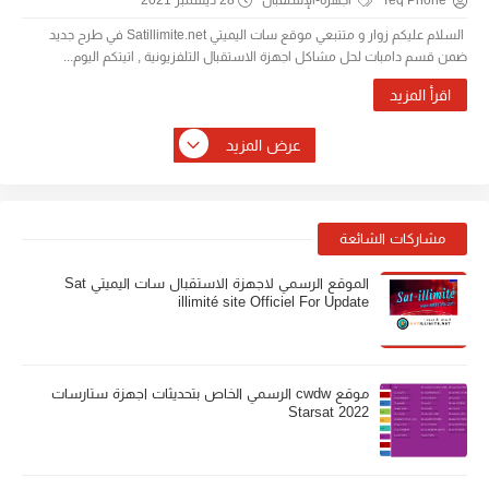
Teq Phone
أجهزة-الإستقبال
28 ديسمبر 2021
السلام عليكم زوار و متتبعي موقع سات اليميتي Satillimite.net في طرح جديد
ضمن قسم دامبات لحل مشاكل اجهزة الاستقبال التلفزيونية , اتيتكم اليوم...
اقرأ المزيد
عرض المزيد
مشاركات الشائعة
الموقع الرسمي لاجهزة الاستقبال سات اليميتي Sat
illimité site Officiel For Update
موقع cwdw الرسمي الخاص بتحديثات اجهزة ستارسات
Starsat 2022