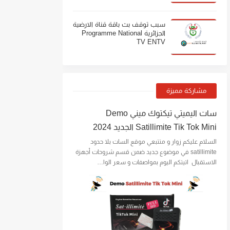
سبب توقف بث باقة قناة الارضية
الجزائرية Programme National
TV ENTV
مشاركة مميزة
سات اليميتي تيكتوك ميني Demo
Satillimite Tik Tok Mini الجديد 2024
السلام عليكم زوار و متتبعي موقع السات بلا حدود
satillimite في موضوع جديد ضمن قسم شروحات أجهزة
الاستقبال اتيتكم اليوم بمواصفات و سعر الوا…