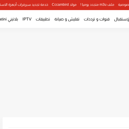
صوصية
ملف m3u متجدد يوميا !
مولد Cccambird
خدمة تجديد سيرفرات أجهزة الاست
لإستقبال
قنوات و ترددات
تفليش و صيانة
تطبيقات
IPTV
بلاتيني Platini