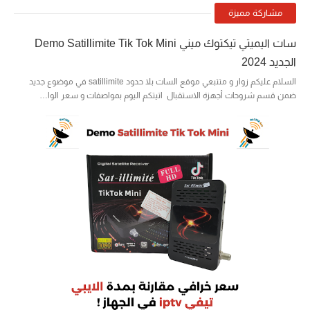
مشاركة مميزة
سات اليميتي تيكتوك ميني Demo Satillimite Tik Tok Mini
الجديد 2024
السلام عليكم زوار و متتبعي موقع السات بلا حدود satillimite في موضوع جديد
ضمن قسم شروحات أجهزة الاستقبال اتيتكم اليوم بمواصفات و سعر الوا…