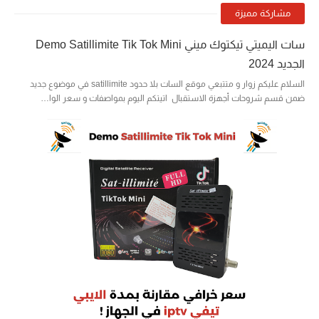
مشاركة مميزة
سات اليميتي تيكتوك ميني Demo Satillimite Tik Tok Mini
الجديد 2024
السلام عليكم زوار و متتبعي موقع السات بلا حدود satillimite في موضوع جديد
ضمن قسم شروحات أجهزة الاستقبال اتيتكم اليوم بمواصفات و سعر الوا…